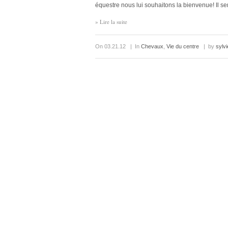
équestre nous lui souhaitons la bienvenue! Il se
» Lire la suite
On 03.21.12 | In
Chevaux
,
Vie du centre
| by
sylvi