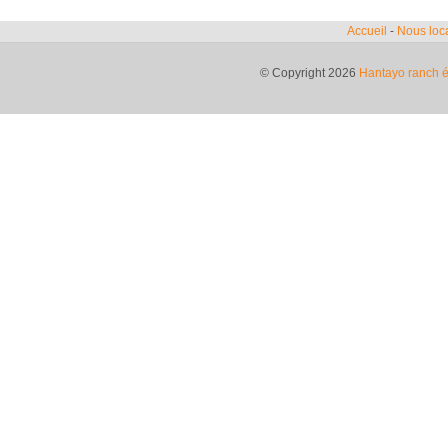
Accueil
-
Nous loca
© Copyright 2026
Hantayo ranch é