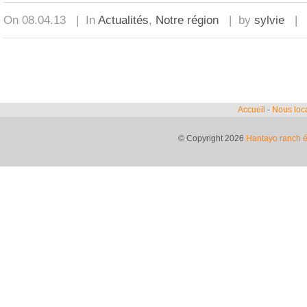
On 08.04.13 | In
Actualités
,
Notre région
| by
sylvie
Accueil
-
Nous loca
© Copyright 2026
Hantayo ranch é