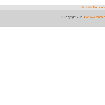
Accueil
-
Nous loca
© Copyright 2026
Hantayo ranch é